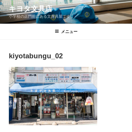
コ
キヨタ文具店
ン
小学校の正門前にある文房具屋です
テ
ン
ツ
メニュー
へ
ス
キ
kiyotabungu_02
ッ
プ